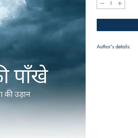
Author's details:
Author’s Name: शीला 
About the Author: शीला
वे एक कुशल चित्रकार हैं जि
प्राप्त की। लेखन के क्षे
पुस्तक “अंगुरी भर शब्द”
और अध्ययन की खुराक रं
तुष्टि का सामान है। 78
साहित्य को समर्पित किया 
(राजलदेशर), सास-ससुर 
(सरदारशहर) के आशीर्वाद से
रचनाएं प्रकाशित की हैं।