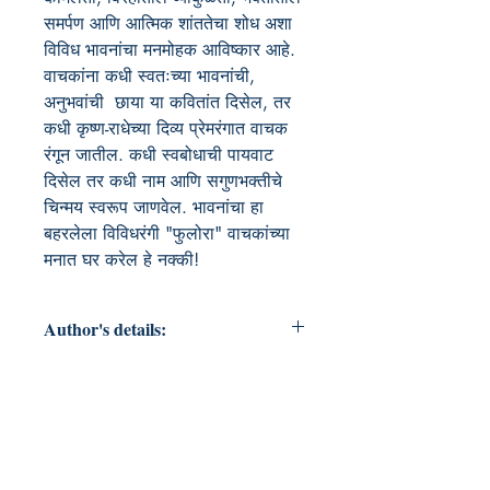
समर्पण आणि आत्मिक शांततेचा शोध अशा
विविध भावनांचा मनमोहक आविष्कार आहे.
वाचकांना कधी स्वतःच्या भावनांची,
अनुभवांची छाया या कवितांत दिसेल, तर
कधी कृष्ण-राधेच्या दिव्य प्रेमरंगात वाचक
रंगून जातील. कधी स्वबोधाची पायवाट
दिसेल तर कधी नाम आणि सगुणभक्तीचे
चिन्मय स्वरूप जाणवेल. भावनांचा हा
बहरलेला विविधरंगी "फुलोरा" वाचकांच्या
मनात घर करेल हे नक्की!
Author's details:
Author’s Name:
मंजीता काळे
About the Author: मंजीता काळे यांनी
अणुविद्युत व दूरसंचार अभियांत्रिकी