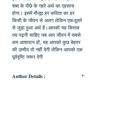
शब्द के पीछे के गहरे अर्थ का एहसास
होगा। इसमें मौजूद हर कविता का हर
किसी के जीवन से अलग लेकिन एक-दूसरे
से जुड़ा हुआ अर्थ है।आपको यह किताब
तब पढ़नी चाहिए जब आप जीवन में सबसे
कम आशावान हों, यह आपको कुछ बेहतर
की उम्मीद तो नहीं देगी लेकिन आपको एक
पूर्वदृष्टि जरूर देगी
Author Details :
Author's Name: Ritika Bhatia
About the Author: उभरती हुई लेखिका
रितिका को हिंदी भाषा से गहरा लगाव है।
हालाँकि उन्होंने खुद को एक लेखिका के रूप में
कभी नहीं देखा था, लेकिन अनुनय और
अभिव्यक्ति के लिए उनकी जन्मजात प्रतिभा
लंबे समय से स्पष्ट है। अब, जैसे ही वह अपनी