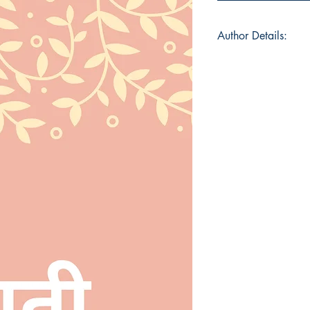
Author Details:
Author Name:डा. सुषमा
About the Author:डा. सुष
एवं माता स्व. श्रीमती शशि
आकर्षण रहा है। मात्र चार 
किया। नृत्य में विशेष रुच
डिग्री एवं शोध प्रबंध साथ
एवं एल. एल. बी. माँ, श्री
लेखिका अतः लेखन के प्रत
नृत्य कला अकादमी” भोपा