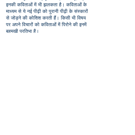
इनकी कविताओं में भी झलकता है। कविताओं के
माध्यम से ये नई पीढ़ी को पुरानी पीढ़ी के संस्कारों
से जोड़ने की कोशिश करती हैं। किसी भी विषय
पर अपने विचारों को कविताओं में पिरोने की इनमें
बहुमुखी प्रतिभा है।
Book ISBN:
9789373145303
Shop
Store Policy
About
Contact
© 2022 by BookLeaf Publishing.