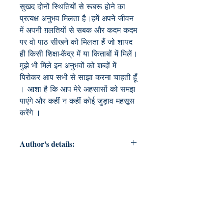
सुखद दोनों स्थितियों से रूबरू होने का 
प्रत्यक्ष अनुभव मिलता है।हमें अपने जीवन 
में अपनी ग़लतियों से सबक और कदम कदम 
पर वो पाठ सीखने को मिलता हैं जो शायद 
ही किसी शिक्षा-केंद्र में या किताबों में मिलें।
मुझे भी मिले इन अनुभवों को शब्दों में 
पिरोकर आप सभी से साझा करना चाहती हूँ 
। आशा है कि आप मेरे अहसासों को समझ 
पाएंगे और कहीं न कहीं कोई जुड़ाव महसूस 
करेंगे ।
Author's details:
Author’s Name: Usha Tibrewal
About the Author: मैं ऊषा, सूर्य की पहली
किरण, जैसा कि नाम की सार्थकता दर्शाती
है,आशावादी हूँ। जीवन के हरेक पहलू की
बारीकियों को समझने का प्रयास करती हूँ।