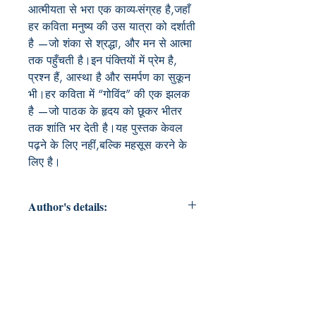
आत्मीयता से भरा एक काव्य-संग्रह है,जहाँ 
हर कविता मनुष्य की उस यात्रा को दर्शाती 
है —जो शंका से श्रद्धा, और मन से आत्मा 
तक पहुँचती है।इन पंक्तियों में प्रेम है, 
प्रश्न हैं, आस्था है और समर्पण का सुकून 
भी।हर कविता में “गोविंद” की एक झलक 
है —जो पाठक के हृदय को छूकर भीतर 
तक शांति भर देती है।यह पुस्तक केवल 
पढ़ने के लिए नहीं,बल्कि महसूस करने के 
लिए है।
Author's details:
Author’s Name: Janvee vij
About the Author: "जानवी विज, 19
वर्षीय बिज़नेस मैनेजमेंट की छात्रा हैं।साहित्य
की दुनिया में यह उनका पहला कदम है — एक
ऐसा कदम जो दिल की गहराइयों से उठे