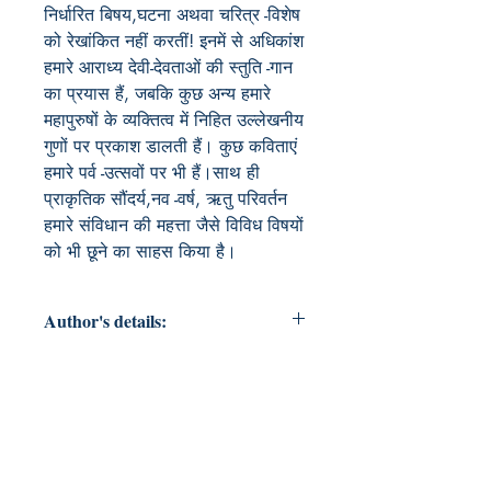
निर्धारित बिषय,घटना अथवा चरित्र -विशेष 
को रेखांकित नहीं करतीं! इनमें से अधिकांश 
हमारे आराध्य देवी-देवताओं की स्तुति -गान 
का प्रयास हैं, जबकि कुछ अन्य हमारे 
महापुरुषों के व्यक्तित्व में निहित उल्लेखनीय 
गुणों पर प्रकाश डालती हैं। कुछ कविताएं 
हमारे पर्व -उत्सवों पर भी हैं।साथ ही 
प्राकृतिक सौंदर्य,नव -वर्ष, ऋतु परिवर्तन 
हमारे संविधान की महत्ता जैसे विविध विषयों 
को भी छूने का साहस किया है। 
Author's details:
Author’s Name: पूरन सिंह स्यूनरी
About the Author: "लेखक एक सेवानिवृत्त
प्रधानाचार्य रहा है। छात्र जीवन से उसका
साहित्य की ओर रुझान रहा है। अपने विद्वान
गुरुजनों की शिक्षा -दीक्षा से उसकी साहित्य-