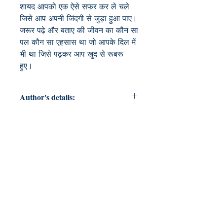
शायद आपको एक ऐसे सफर कर ले चले 
जिसे आप अपनी जिंदगी से जुड़ा हुआ पाए।
जरूर पढ़े और बताए की जीवन का कौन सा 
पल कौन सा एहसास था जो आपके दिल में 
भी था जिसे पढ़कर आप खुद से रूबरू 
हुए।
Author's details:
Author’s Name: Rajeev Richhariya
About the Author: राजीव रिछारिया का
मध्य प्रदेश के खरगोन जिले में हुआ पर उनका
परिवार मुंगावली कस्बा जिला अशोकनगर में आ
कर बस गया जहा उन्होंने शिक्षा पूरी की। इस
समय वो पशुपालन विभाग म. प्र में AVFO के
पद पर कार्यरत है कविताएं उनके जीवन का
अहम हिस्सा रही है । वो हिंदी एवम अंग्रेजी
दोनों भाषाओं में लिखते है । ये उनका पहला