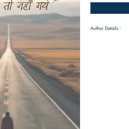
Author Details :
Author's Name: 
About the Author: बचपन
हूँ बस ये थोड़ा अजीब है 
में स्नातक कर लिया वरना 
उम्र में अपने माँ-पापा को
देखा है। माँ काम के वक्त
पास अपने वक्त से लेकर पु
मौजूद थे जिसे वो प्रतिद
हाथों की चित्रकारी इतन
तस्वीरें हूबहू दीवारों पे 
असर होना था और हुआ,मैं ब
लगा। भावनाओं मे बहने लग
शब्द बोने लगा।