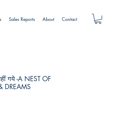
s
Sales Reports
About
Contact
हीं गये -A NEST OF
E & DREAMS