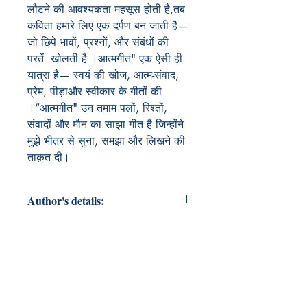
लौटने की आवश्यकता महसूस होती है,तब 
कविता हमारे लिए एक दर्पण बन जाती है— 
जो छिपे भावों, प्रश्नों, और संबंधों की 
परतें  खोलती है ।आत्मगीत" एक ऐसी ही 
यात्रा है— स्वयं की खोज, आत्म-संवाद, 
प्रेम, पीड़ाऔर स्वीकार के गीतों की 
।“आत्मगीत" उन तमाम पलों, रिश्तों, 
संवादों और मौन का साझा गीत है जिन्होंने 
मुझे भीतर से सुना, समझा और लिखने की 
ताक़त दी।
Author's details:
Author’s Name: नीरू मुखीजा
About the Author: "नीरू एक ऐसी
कवयित्री हैं जो ज़िंदगी की छोटी-छोटी
भावनाओं को गहराई से महसूस करती हैं और
उन्हें सरल, सच्चे शब्दों में पिरोती हैं। उनकी