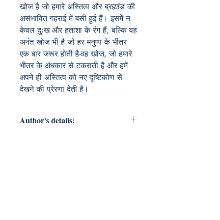
खोज है जो हमारे अस्तित्व और ब्रह्मांड की 
असंभावित गहराई में बसी हुई हैं। इसमें न 
केवल दुःख और हताशा के रंग हैं, बल्कि वह 
अनंत खोज भी है जो हर मनुष्य के भीतर 
एक बार जरूर होती है-वह खोज, जो हमारे 
भीतर के अंधकार से टकराती है और हमें 
अपने ही अस्तित्व को नए दृष्टिकोण से 
देखने की प्रेरणा देती है।
Author's details:
Author’s Name: अनूप अशोक गाजरे
About the Author: अनूप अशोक गाजरे
एक संवेदनशील और कल्पनाशील लेखक हैं,
जिनकी रचनाओं में रहस्य, लोककथा और
दार्शनिक गहराई का अनोखा संगम दिखाई देता
है। उनके लेखन में समय, अस्तित्व और मनुष्य
के भीतर छिपे अंधकार की खोज प्रमुख रूप से